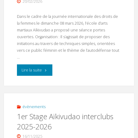
20/02/2026
Dans le cadre de la journée internationale des droits de
la femmes le dimanche 08 mars 2026, l’école d’arts
martiaux Aïkivudao a proposé une séance portes
ouvertes. Organisation : Il s’agissait de proposer des
initiations au travers de techniques simples, orientées
vers ce public féminin et le thème de l’autodéfense tout
…
"Journée
Lire la suite
internationale
des
droits
évènements
1er Stage Aïkivudao interclubs
de
2025-2026
la
16/11/2025