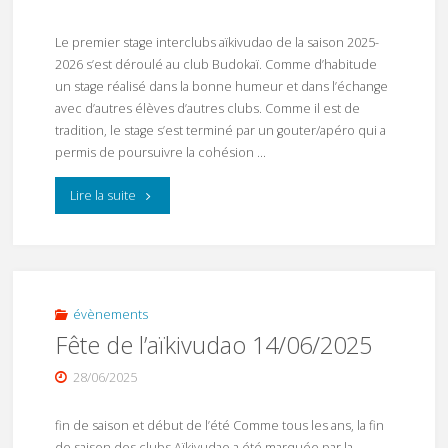
femme
du
Le premier stage interclubs aïkivudao de la saison 2025-
2026 s’est déroulé au club Budokaï. Comme d’habitude
08
un stage réalisé dans la bonne humeur et dans l’échange
avec d’autres élèves d’autres clubs. Comme il est de
mars
tradition, le stage s’est terminé par un gouter/apéro qui a
2026
permis de poursuivre la cohésion …
aïkivudao"
"1er
Lire la suite
Stage
Aïkivudao
interclubs
évènements
Fête de l’aïkivudao 14/06/2025
2025-
28/06/2025
2026"
fin de saison et début de l’été Comme tous les ans, la fin
de saison des clubs Aïkivudao a été marquée par la