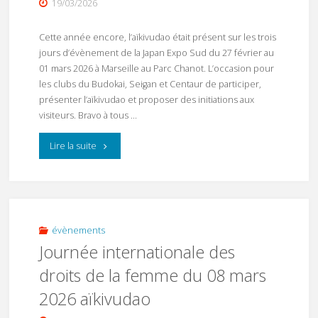
19/03/2026
jamais
baisser
Cette année encore, l’aïkivudao était présent sur les trois
jours d’évènement de la Japan Expo Sud du 27 février au
les
01 mars 2026 à Marseille au Parc Chanot. L’occasion pour
bras"
les clubs du Budokai, Seigan et Centaur de participer,
présenter l’aïkivudao et proposer des initiations aux
visiteurs. Bravo à tous …
"JAPAN
Lire la suite
EXPO
SUD
2026"
évènements
Journée internationale des
droits de la femme du 08 mars
2026 aïkivudao