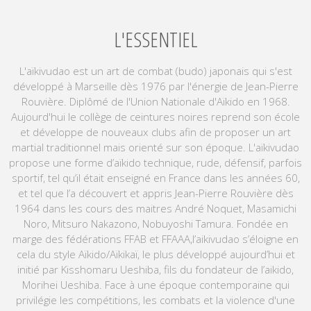
L'ESSENTIEL
L'aïkivudao est un art de combat (budo) japonais qui s'est
développé à Marseille dès 1976 par l'énergie de Jean-Pierre
Rouvière. Diplômé de l'Union Nationale d'Aïkido en 1968.
Aujourd'hui le collège de ceintures noires reprend son école
et développe de nouveaux clubs afin de proposer un art
martial traditionnel mais orienté sur son époque. L'aïkivudao
propose une forme d’aïkido technique, rude, défensif, parfois
sportif, tel qu’il était enseigné en France dans les années 60,
et tel que l’a découvert et appris Jean-Pierre Rouvière dès
1964 dans les cours des maitres André Noquet, Masamichi
Noro, Mitsuro Nakazono, Nobuyoshi Tamura. Fondée en
marge des fédérations FFAB et FFAAA,l’aikivudao s’éloigne en
cela du style Aïkido/Aïkikaï, le plus développé aujourd’hui et
initié par Kisshomaru Ueshiba, fils du fondateur de l’aikido,
Morihei Ueshiba. Face à une époque contemporaine qui
privilégie les compétitions, les combats et la violence d'une