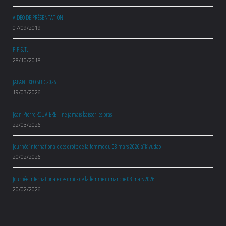
VIDÉO DE PRÉSENTATION
07/09/2019
F.F.S.T.
28/10/2018
JAPAN EXPO SUD 2026
19/03/2026
Jean-Pierre ROUVIERE – ne jamais baisser les bras
22/03/2026
Journée internationale des droits de la femme du 08 mars 2026 aïkivudao
20/02/2026
Journée internationale des droits de la femme dimanche 08 mars 2026
20/02/2026