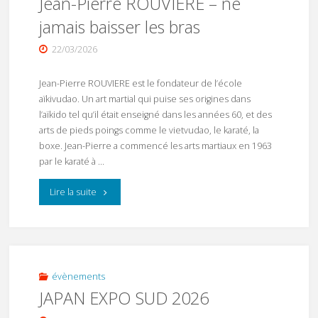
Jean-Pierre ROUVIERE – ne
jamais baisser les bras
22/03/2026
Jean-Pierre ROUVIERE est le fondateur de l’école
aïkivudao. Un art martial qui puise ses origines dans
l’aïkido tel qu’il était enseigné dans les années 60, et des
arts de pieds poings comme le vietvudao, le karaté, la
boxe. Jean-Pierre a commencé les arts martiaux en 1963
par le karaté à …
"Jean-
Lire la suite
Pierre
ROUVIERE
–
évènements
JAPAN EXPO SUD 2026
ne