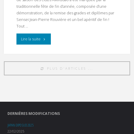
traditionnelle fête de fin d’année, composée d’une
démonstration, de la remise des grades et diplômes par
Sensei Jean-Pierre Rouvière et un bel apéritif de fin !
Tout …
"Fête
Lire la suite
de
l’aïkivudao
PLUS D'ARTICLES ...
14/06/2025"
DERNIÈRES MODIFICATIONS
JAPAN EXPO SUD 2025
22/02/2025