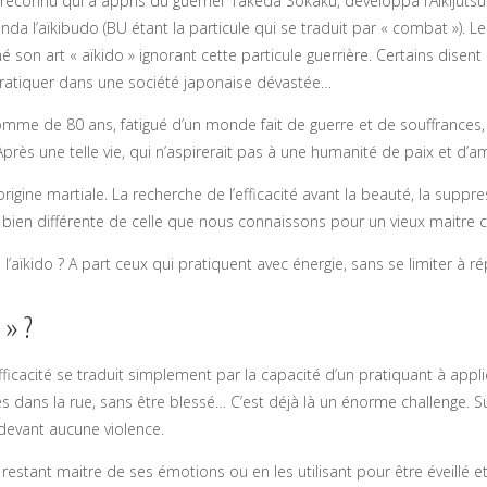
rt reconnu qui a appris du guerrier Takeda Sōkaku, développa l’Aïkijuts
fonda l’aïkibudo (BU étant la particule qui se traduit par « combat »). Le 
 art « aïkido » ignorant cette particule guerrière. Certains disent pa
pratiquer dans une société japonaise dévastée…
 homme de 80 ans, fatigué d’un monde fait de guerre et de souffrances,
 Après une telle vie, qui n’aspirerait pas à une humanité de paix et d’a
origine martiale. La recherche de l’efficacité avant la beauté, la suppr
on bien différente de celle que nous connaissons pour un vieux mait
 de l’aïkido ? A part ceux qui pratiquent avec énergie, sans se limiter 
 » ?
ficacité se traduit simplement par la capacité d’un pratiquant à appli
s dans la rue, sans être blessé… C’est déjà là un énorme challenge. S
 devant aucune violence.
n restant maitre de ses émotions ou en les utilisant pour être éveillé 