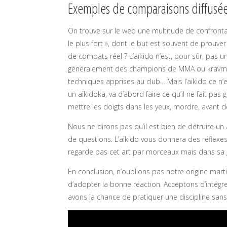
Exemples de comparaisons diffusée
On trouve sur le web une multitude de confronta
le plus fort », dont le but est souvent de prouver
de combats réel ? L’aïkido n’est, pour sûr, pas u
généralement des champions de MMA ou kravmaga
techniques apprises au club… Mais l’aïkido ce n’
un aïkidoka, va d’abord faire ce qu’il ne fait pa
mettre les doigts dans les yeux, mordre, avant d
Nous ne dirons pas qu’il est bien de détruire un
de questions. L’aïkido vous donnera des réflexe
regarde pas cet art par morceaux mais dans sa g
En conclusion, n’oublions pas notre origine marti
d’adopter la bonne réaction. Acceptons d’intégre
avons la chance de pratiquer une discipline sans