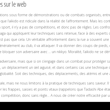
s sur le web
tions sous forme de démonstrations ou de combats organisés, entre l’
 que l’aïkido est ridicule dans la réalité de l’affrontement. Mais les co
n sport, il n’y a pas de compétitions, et donc pas de règles. Les conf
 qui appliquent leur techniques sans retenue, face à des experts d
est pas que cela. Un véritable affrontement dans la rue a souvent une 
s généralement au club, il va attaquer. Il va donner des coups de pieds,
e bloquer son adversaire avec … un nikkyo. Moralité, l’aïkido ne se dé
 adversaire, mais que si on s’engage dans un combat pour protéger sa v
s, un déplacement un œil aiguisé, et dans certains cas une technique 
lobalité. Soit des techniques, des déplacements, des atémis et une 
ale, mais ne nous limitons à la pratique de techniques sans saveur. Il 
r les frappes, saisies et points vitaux (rappelons que Tadashi Abe éta
 compétition, donc sans règle… A nous de créer notre efficacité par un