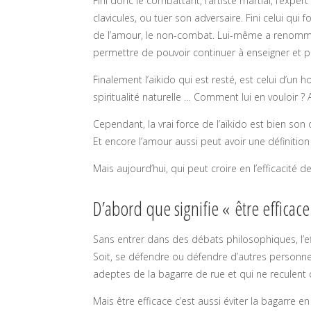
Fini donc le combattant, l’artiste martial, l’expe
clavicules, ou tuer son adversaire. Fini celui qui 
de l’amour, le non-combat. Lui-même a renommé son
permettre de pouvoir continuer à enseigner et 
Finalement l’aïkido qui est resté, est celui d’un
spiritualité naturelle … Comment lui en vouloir ?
Cependant, la vrai force de l’aïkido est bien son 
Et encore l’amour aussi peut avoir une définiti
Mais aujourd’hui, qui peut croire en l’efficacité
D’abord que signifie « être efficace
Sans entrer dans des débats philosophiques, l’ef
Soit, se défendre ou défendre d’autres personne
adeptes de la bagarre de rue et qui ne reculent
Mais être efficace c’est aussi éviter la bagarre e