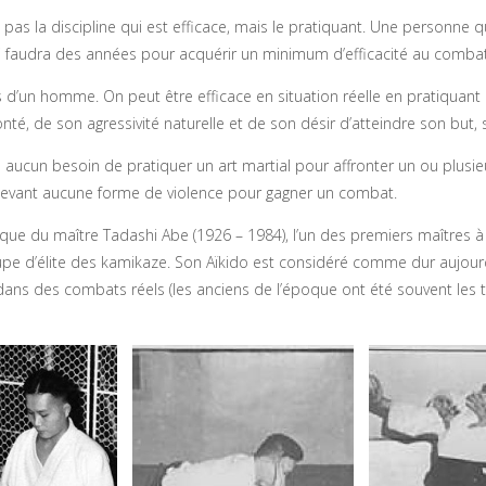
st pas la discipline qui est efficace, mais le pratiquant. Une personn
lui faudra des années pour acquérir un minimum d’efficacité au combat
ais d’un homme. On peut être efficace en situation réelle en pratiquan
té, de son agressivité naturelle et de son désir d’atteindre son bu
aucun besoin de pratiquer un art martial pour affronter un ou plusie
ra devant aucune forme de violence pour gagner un combat.
que du maître Tadashi Abe (1926 – 1984), l’un des premiers maîtres à i
 d’élite des kamikaze. Son Aïkido est considéré comme dur aujourd’hu
s dans des combats réels (les anciens de l’époque ont été souvent le