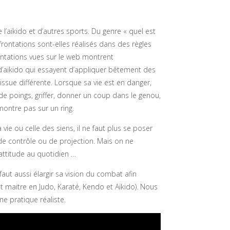
aïkido et d’autres sports. Du genre « quel est
nfrontations sont-elles réalisés dans des règles
rontations vues sur le web montrent
’aïkido qui essayent d’appliquer bêtement des
issue différente. Lorsque sa vie est en danger,
 de poings, griffer, donner un coup dans le genou,
montre pas sur un ring.
ie ou celle des siens, il ne faut plus se poser
de contrôle ou de projection. Mais on ne
attitude au quotidien …
faut aussi élargir sa vision du combat afin
it maitre en Judo, Karaté, Kendo et Aïkido). Nous
e pratique réaliste.