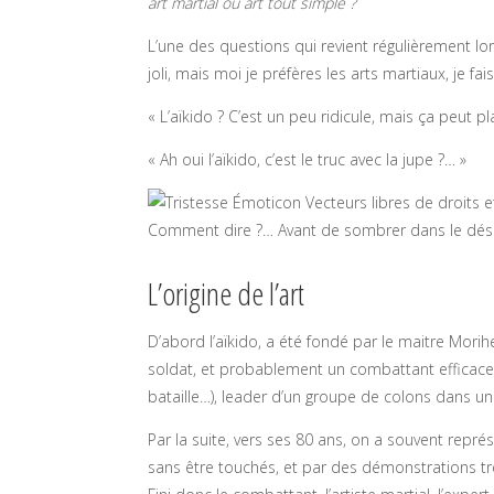
art martial ou art tout simple ?
L’une des questions qui revient régulièrement lorsq
joli, mais moi je préfères les arts martiaux, je f
« L’aïkido ? C’est un peu ridicule, mais ça peut pl
« Ah oui l’aïkido, c’est le truc avec la jupe ?… »
Comment dire ?… Avant de sombrer dans le désesp
L’origine de l’art
D’abord l’aïkido, a été fondé par le maitre Morih
soldat, et probablement un combattant efficace, 
bataille…), leader d’un groupe de colons dans u
Par la suite, vers ses 80 ans, on a souvent rep
sans être touchés, et par des démonstrations trè