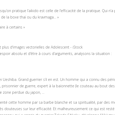
u’on pratique l’aïkido est celle de l’efficacité de la pratique. Qui n’a 
ais de la boxe thaï ou du kravmaga… »
aire à certains »
oir absolu et d’être à cours d’arguments, analysons la situation :
ei Ueshiba. Grand guerrier s’il en est. Un homme qui a connu des périod
prisonnier de guerre, expert à la baïonnette (le couteau au bout des
ne zone perdue du japon, …
résenté cette homme par sa barbe blanche et sa spiritualité, par des
s douteuses sur leur efficacité. Et malheureusement ce qui est resté d