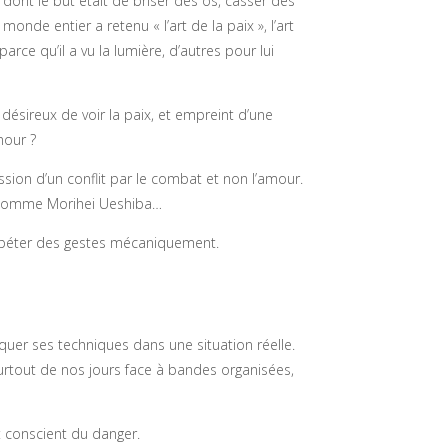
u dont le but était de briser des os, casser des
monde entier a retenu « l’art de la paix », l’art
rce qu’il a vu la lumière, d’autres pour lui
 désireux de voir la paix, et empreint d’une
mour ?
ession d’un conflit par le combat et non l’amour.
re comme Morihei Ueshiba…
à répéter des gestes mécaniquement.
quer ses techniques dans une situation réelle.
urtout de nos jours face à bandes organisées,
et conscient du danger.