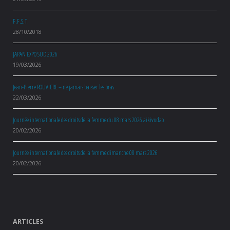
F.F.S.T.
28/10/2018
JAPAN EXPO SUD 2026
19/03/2026
Jean-Pierre ROUVIERE – ne jamais baisser les bras
22/03/2026
Journée internationale des droits de la femme du 08 mars 2026 aïkivudao
20/02/2026
Journée internationale des droits de la femme dimanche 08 mars 2026
20/02/2026
ARTICLES