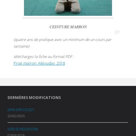
CEINTURE MARRON
(quatre ans de pratique avec un minimum de un cours par
semaine)
téléchargez la fiche au format PDF :
Prog_marron_Aikivudao_2018
DERNIÈRES MODIFICATIONS
JAPAN EXPO SUD 2025
22/02/2025
VIDÉO DE PRÉSENTATION
07/09/2019